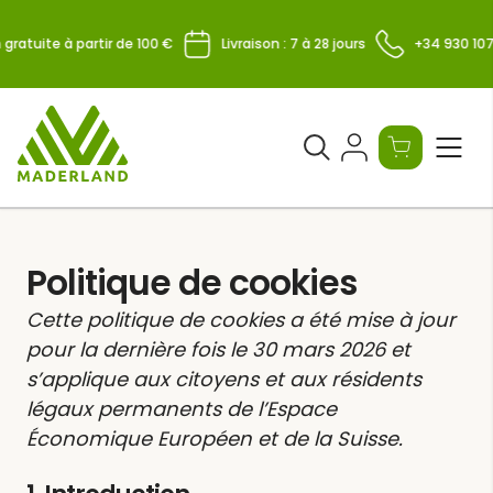
Skip
to
gratuite à partir de 100 €
Livraison : 7 à 28 jours
+34 930 107 
content
Ouvrir
le
formulaire
de
recherche
Politique de cookies
Cette politique de cookies a été mise à jour
pour la dernière fois le 30 mars 2026 et
s’applique aux citoyens et aux résidents
légaux permanents de l’Espace
Économique Européen et de la Suisse.