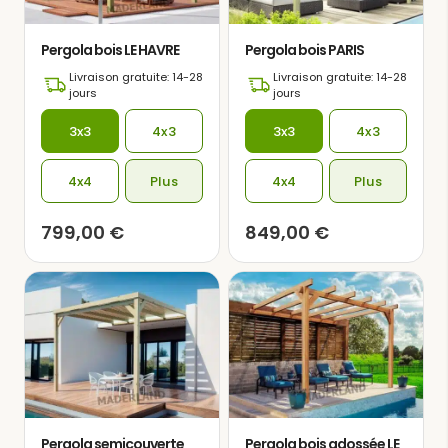
Pergola bois LE HAVRE
Pergola bois PARIS
Livraison gratuite: 14-28
Livraison gratuite: 14-28
jours
jours
3x3
4x3
3x3
4x3
4x4
Plus
4x4
Plus
799,00
€
849,00
€
Pergola semicouverte
Pergola bois adossée LE