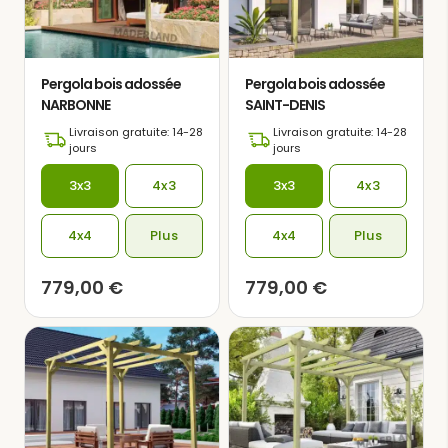
Pergola bois adossée
Pergola bois adossée
NARBONNE
SAINT-DENIS
Livraison gratuite: 14-28
Livraison gratuite: 14-28
jours
jours
3x3
4x3
3x3
4x3
4x4
Plus
4x4
Plus
779,00
€
779,00
€