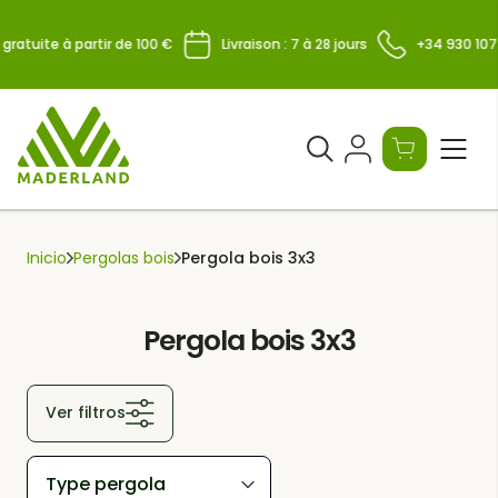
Skip
to
atuite à partir de 100 €
Livraison : 7 à 28 jours
+34 930 107 96
content
Ouvrir
le
formulaire
de
Inicio
Pergolas bois
Pergola bois 3x3
recherche
Pergola bois 3x3
Ver filtros
Type pergola