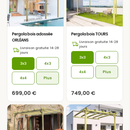
Pergola bois adossée
Pergola bois TOURS
ORLÉANS
Livraison gratuite: 14-28
jours
Livraison gratuite: 14-28
jours
3x3
4x3
3x3
4x3
4x4
Plus
4x4
Plus
699,00
€
749,00
€