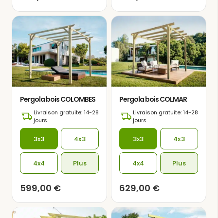
Pergola bois COLOMBES
Pergola bois COLMAR
Livraison gratuite: 14-28
Livraison gratuite: 14-28
jours
jours
3x3
4x3
3x3
4x3
4x4
Plus
4x4
Plus
599,00
€
629,00
€