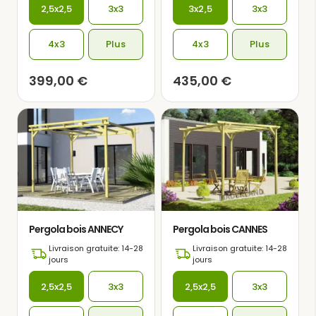
2,5x2,5
3x3
3x2,5
3x3
4x3
Plus
4x3
Plus
399,00
€
435,00
€
Pergola bois ANNECY
Pergola bois CANNES
Livraison gratuite: 14-28
Livraison gratuite: 14-28
jours
jours
2,5x2,5
3x3
2,5x2,5
3x3