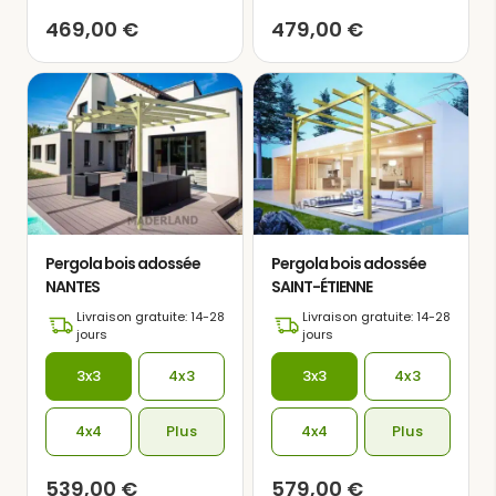
469,00
€
479,00
€
Pergola bois adossée
Pergola bois adossée
NANTES
SAINT-ÉTIENNE
Livraison gratuite: 14-28
Livraison gratuite: 14-28
jours
jours
3x3
4x3
3x3
4x3
4x4
Plus
4x4
Plus
539,00
€
579,00
€