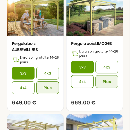
Pergola bois
Pergola bois LIMOGES
AUBERVILLIERS
Livraison gratuite: 14-28
jours
Livraison gratuite: 14-28
jours
3x3
4x3
3x3
4x3
4x4
Plus
4x4
Plus
649,00
€
669,00
€