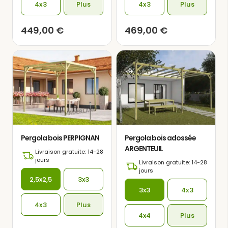
4x3
Plus
4x3
Plus
449,00
€
469,00
€
Pergola bois PERPIGNAN
Pergola bois adossée
ARGENTEUIL
Livraison gratuite: 14-28
jours
Livraison gratuite: 14-28
jours
2,5x2,5
3x3
3x3
4x3
4x3
Plus
4x4
Plus