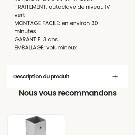
TRAITEMENT: autoclave de niveau IV
vert
MONTAGE FACILE: en environ 30
minutes
GARANTIE: 3 ans
EMBALLAGE: volumineux
Description du produit
Nous vous recommandons
La
pergola bois adossée ARGENTEUIL
offre la possibilité d’ajouter une touche
distinctive et exclusive à votre jardin,
créant un espace dédié pour vivre et
profiter. Vous pourrez y partager des