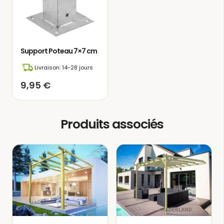
repas chaleureux avec la famille et les
amis, pleins de joie, ainsi que des
moments de détente et de confort,
parfaits pour savourer la lecture dans
Support Poteau 7×7 cm
un environnement serein et paisible.
Livraison: 14-28 jours
9,95
€
Produits associés