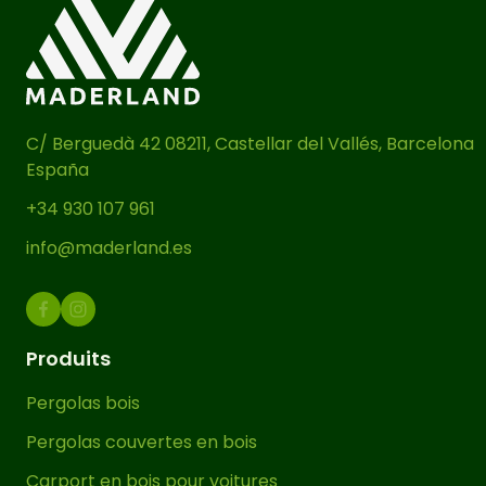
section du bois est grande (plus
l’épaisseur est importante), plus la
résistance est élevée.
Cette tonnelle de jardin autoportante
C/ Berguedà 42 08211, Castellar del Vallés, Barcelona
est disponible en
plusieurs
España
dimensions
pour s’adapter aux
caractéristiques de votre jardin. La
+34 930 107 961
quantité de poteaux (P), de poutres
info@maderland.es
(P) et de traverses (T) peut varier en
fonction des dimensions choisies,
comme cela peut être observé sur
l’image à droite et/ou sur les images
Produits
du produit en 3D.
Pergolas bois
Le bois utilisé se distingue par sa
Pergolas couvertes en bois
durabilité et son excellent
Carport en bois pour voitures