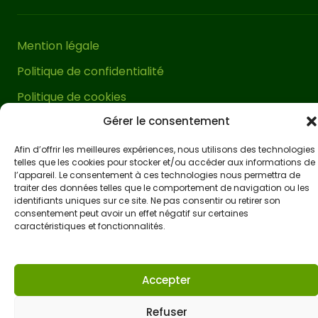
impératif de
la fixer correctement au
sol
. Pour ce faire, nous vous
Mention légale
recommandons d’utiliser nos supports
Politique de confidentialité
métalliques et d’acheter les vis
appropriées en fonction de la surface
Politique de cookies
sur laquelle elle sera installée.
Gérer le consentement
Conditions générales de vente
Accessibilité
Cette pergola terrasse est livrée avec
Afin d’offrir les meilleures expériences, nous utilisons des technologies
telles que les cookies pour stocker et/ou accéder aux informations de
sa visserie spécifique pour le bois et un
l’appareil. Le consentement à ces technologies nous permettra de
manuel de montage très facile à
traiter des données telles que le comportement de navigation ou les
identifiants uniques sur ce site. Ne pas consentir ou retirer son
comprendre. Elle peut être montée en
consentement peut avoir un effet négatif sur certaines
environ une heure
à deux personnes.
caractéristiques et fonctionnalités.
Une véritable tâche facile pour embellir
et créer un espace extérieur exclusif en
Accepter
peu de temps.
Refuser