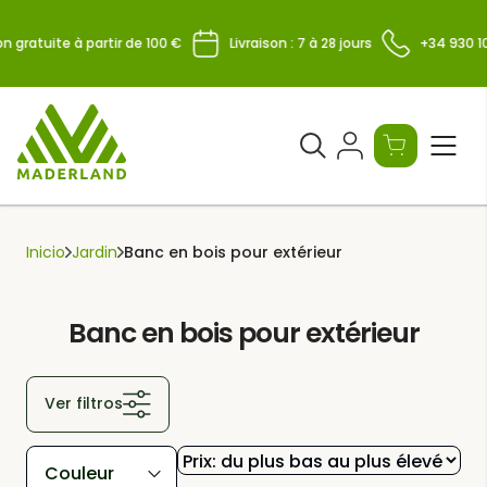
Skip
to
n gratuite à partir de 100 €
Livraison : 7 à 28 jours
+34 930 10
content
Ouvrir
le
formulaire
de
Inicio
Jardin
Banc en bois pour extérieur
recherche
Banc en bois pour extérieur
Ver filtros
Couleur