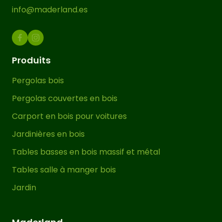
protège le bois contre l’humidité, les
info@maderland.es
insectes et d’autres facteurs
environnementaux, renforçant la
structure du tabouret et prolongeant
sa durée de vie.
Produits
Pergolas bois
Cette tabouret en bois pour extérieur
est livrée avec des vis spéciales pour
Pergolas couvertes en bois
le bois et un manuel de montage très
Carport en bois pour voitures
facile à comprendre. Elle peut être
Jardinières en bois
assemblée en 15 minutes
sans
connaissances préalables, devenant
Tables basses en bois massif et métal
ainsi une tâche simple pour embellir et
Tables salle à manger bois
créer un espace extérieur exclusif en
Jardin
peu de temps.
Ajoutez une touche d’élégance et de