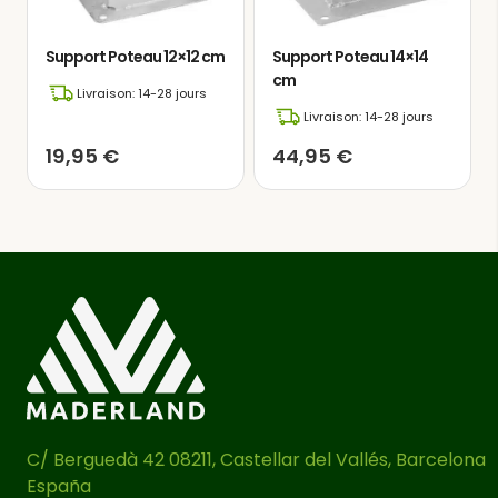
Support Poteau 12×12 cm
Support Poteau 14×14
cm
Livraison: 14-28 jours
Livraison: 14-28 jours
19,95
€
44,95
€
C/ Berguedà 42 08211, Castellar del Vallés, Barcelona
España