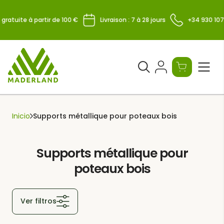
Skip
to
 gratuite à partir de 100 €
Livraison : 7 à 28 jours
+34 930 107
content
Ouvrir
le
formulaire
de
Inicio
Supports métallique pour poteaux bois
recherche
Supports métallique pour
poteaux bois
Ver filtros