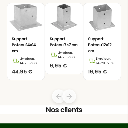
Support
Support
Support
Poteau 14×14
Poteau 7×7 cm
Poteau 12×12
cm
cm
Livraison:
14-28 jours
Livraison:
Livraison:
14-28 jours
14-28 jours
9,95
€
44,95
€
19,95
€
Ce
support métallique surélevé
est
la solution idéale pour ancrer des
poteaux en bois de 7×7 à 14×14 cm
Nos clients
sur des surfaces dures, telles que des
sols en béton. Fabriqué en acier