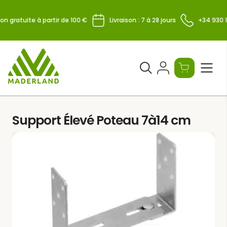
Skip
to
on gratuite à partir de 100 €
Livraison : 7 à 28 jours
+34 930 1
content
Ouvrir
le
formulaire
de
Support Élevé Poteau 7à14 cm
recherche