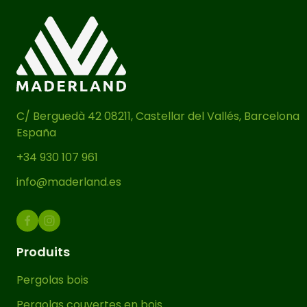
galvanisé de haute qualité, avec une
épaisseur de 1,8mm, il dispose d’une
couche protectrice de zinc qui le
protège contre la corrosion et lui
confère une grande durabilité, même
en conditions extérieures.
C/ Berguedà 42 08211, Castellar del Vallés, Barcelona
España
Ce support surélevé pour pergolas
élève les poteaux de 7 cm du sol
,
+34 930 107 961
évitant leur contact direct avec l’eau
info@maderland.es
en cas de pluie, ce qui offre une
meilleure protection et durabilité à la
pergola.
Produits
Le support dispose de perforations
permettant une fixation sécurisée tant
Pergolas bois
au sol qu’au poteau, garantissant une
Pergolas couvertes en bois