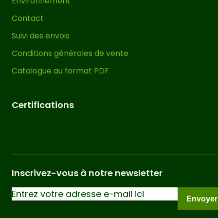
Environnement
est appliqué en garantissant l’absence
Contact
de substances nocives telles que le
chrome et l’arsenic. Ce processus
Suivi des envois
protège et renforce la durabilité du
Conditions générales de vente
bois contre l’humidité, les insectes et
Catalogue au format PDF
divers facteurs environnementaux,
éliminant ainsi la nécessité d’appliquer
un protecteur sur le bois pendant les
Certifications
prochaines années.
Il est important de souligner que dans
les
pergolas bois massif
, des
fissures,
peuvent
torsions et déformations
Inscrivez-vous à notre newsletter
apparaître sur leurs éléments tels que
les poteaux, poutres et traverses. Il
Envoyer
s’agit d’un phénomène naturel
provoqué par la dilatation et la