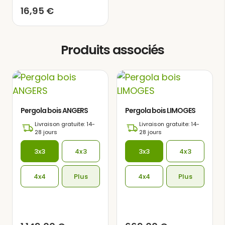
parfaits pour savourer la lecture dans
16,95
€
un environnement serein et paisible.
Produits associés
Pergola bois ANGERS
Pergola bois LIMOGES
Livraison gratuite: 14-
Livraison gratuite: 14-
28 jours
28 jours
3x3
4x3
3x3
4x3
4x4
Plus
4x4
Plus
Cette tonnelle de jardin est fabriquée