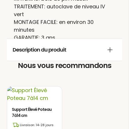
TRAITEMENT: autoclave de niveau IV
vert
MONTAGE FACILE: en environ 30
minutes
GARANTIE: 3 ans
EMBALLAGE: volumineux
Description du produit
Nous vous recommandons
La
offre
pergola bois adossée ORLÉANS
la possibilité d’ajouter une touche
distinctive et exclusive à votre jardin,
créant un espace dédié pour vivre et
profiter. Vous pourrez y partager des
repas chaleureux avec la famille et les
Support Élevé Poteau
7à14 cm
amis, pleins de joie, ainsi que des
moments de détente et de confort,
Livraison: 14-28 jours