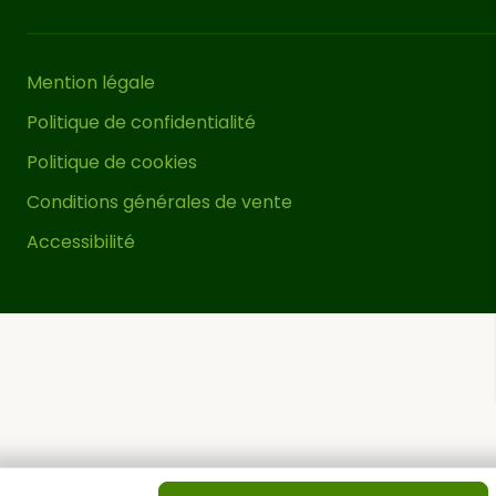
contraction du bois lui-même, quelque
chose d’inévitable en raison des
Mention légale
propriétés du matériau. Seules les
pergolas bois lamellé-collé minimisent
Politique de confidentialité
au maximum ces comportements.
Politique de cookies
Conditions générales de vente
Vous pouvez couvrir le toit de cette
pergola bois adossée avec une
Accessibilité
solution telle qu’une bâche, un auvent
coulissant, du canisse ou d’autres
solutions similaires pour obtenir un
espace ombragé et protégé du vent et
de la pluie. Pour une stabilité correcte
de cette tonnelle de jardin, il est
impératif de
.
la fixer correctement au sol
Pour ce faire, nous vous