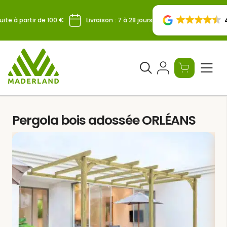
Skip
to
4
ite à partir de 100 €
Livraison : 7 à 28 jours
content
Ouvrir
le
formulaire
de
Pergola bois adossée ORLÉANS
recherche