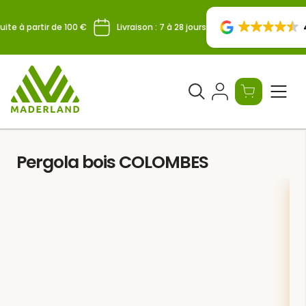
Skip
to
4
ite à partir de 100 €
Livraison : 7 à 28 jours
content
Ouvrir
le
formulaire
de
Pergola bois COLOMBES
recherche