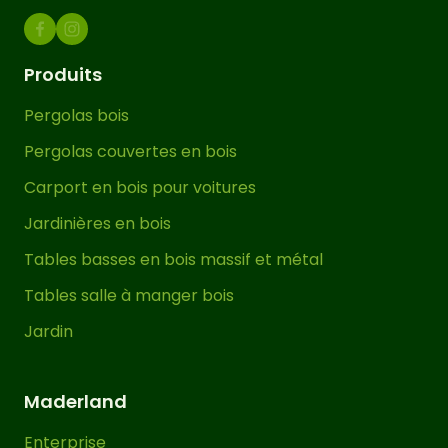
Cette tonnelle de jardin autoportante
est disponible en
plusieurs dimensions
pour s’adapter aux caractéristiques de
Produits
votre jardin. La quantité de poteaux (P),
Pergolas bois
de poutres (P) et de traverses (T) peut
varier en fonction des dimensions
Pergolas couvertes en bois
choisies, comme cela peut être
Carport en bois pour voitures
observé sur l’image à droite et/ou sur
Jardinières en bois
les images du produit en 3D.
Tables basses en bois massif et métal
Le bois utilisé se distingue par sa
Tables salle à manger bois
durabilité et son excellent
Jardin
comportement en extérieur. De plus,
son
de niveau IV
traitement en autoclave
est appliqué en garantissant l’absence
Maderland
de substances nocives telles que le
chrome et l’arsenic. Ce processus
Enterprise