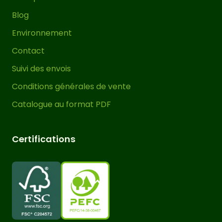
protège et renforce la durabilité du
Blog
bois contre l’humidité, les insectes et
Environnement
divers facteurs environnementaux,
éliminant ainsi la nécessité d’appliquer
Contact
un protecteur sur le bois pendant les
Suivi des envois
prochaines années.
Conditions générales de vente
Il est important de souligner que dans
Catalogue au format PDF
les pergolas bois massif, des
fissures,
peuvent
torsions et déformations
Certifications
apparaître sur leurs éléments tels que
les poteaux, poutres et traverses. Il
s’agit d’un phénomène naturel
provoqué par la dilatation et la
contraction du bois lui-même, quelque
chose d’inévitable en raison des