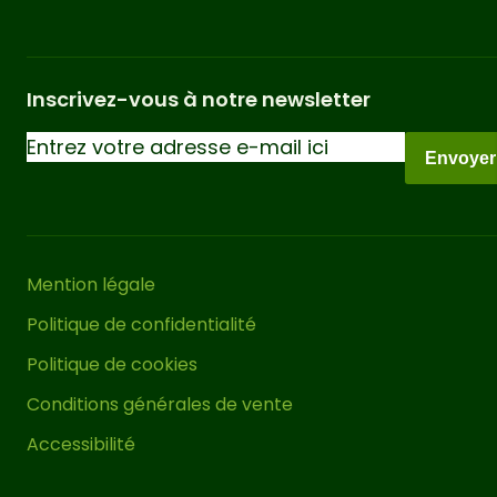
propriétés du matériau. Seules les
pergolas bois lamellé-collé minimisent
au maximum ces comportements.
Inscrivez-vous à notre newsletter
Vous pouvez couvrir le toit de cette
pergola bois avec une solution telle
Envoyer
qu’une bâche, un auvent coulissant, du
canisse ou d’autres solutions similaires
pour obtenir un espace ombragé et
protégé du vent et de la pluie. Pour une
Mention légale
stabilité correcte de cette tonnelle de
Politique de confidentialité
jardin, il est impératif de
la fixer
. Pour ce faire, nous
correctement au sol
Politique de cookies
vous recommandons d’utiliser nos
Conditions générales de vente
supports métalliques et d’acheter les
Accessibilité
vis appropriées en fonction de la
surface sur laquelle elle sera installée.