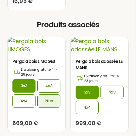
16,95
€
un environnement serein et paisible.
Produits associés
Pergola bois LIMOGES
Pergola bois adossée LE
MANS
Livraison gratuite: 14-
28 jours
Livraison gratuite: 14-
28 jours
3x3
4x3
3x3
4x3
4x4
Plus
4x4
669,00
€
999,00
€
Cette tonnelle de jardin est fabriquée