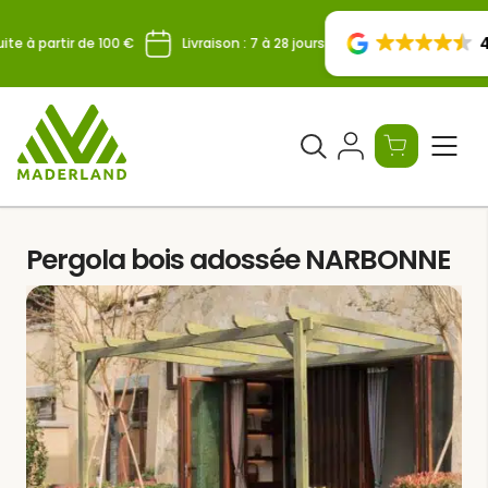
Skip
to
4
ite à partir de 100 €
Livraison : 7 à 28 jours
content
Ouvrir
le
formulaire
de
Pergola bois adossée NARBONNE
recherche