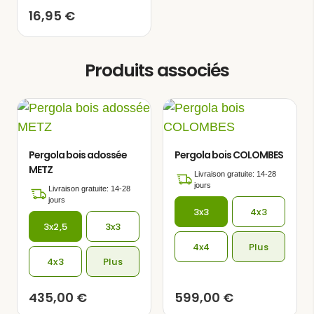
la lecture dans un environnement serein et
16,95
€
paisible.
Produits associés
Pergola bois adossée
Pergola bois COLOMBES
METZ
Livraison gratuite: 14-28
jours
Livraison gratuite: 14-28
jours
3x3
4x3
3x2,5
3x3
4x4
Plus
4x3
Plus
435,00
€
599,00
€
Cette tonnelle de jardin est fabriquée en