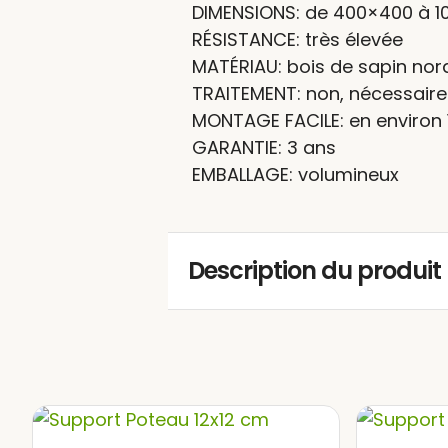
DIMENSIONS: de 400×400 à 
RÉSISTANCE: très élevée
MATÉRIAU: bois de sapin nor
TRAITEMENT: non, nécessaire
MONTAGE FACILE: en environ 
GARANTIE: 3 ans
EMBALLAGE: volumineux
Description du produit
La
pergola bois MARSEILLE
v
jardin, créant un espace déd
famille et les amis, pleins 
la lecture dans un environnem