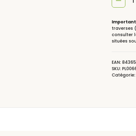
quantité
de
Pergola
Important 
bois
traverses (
consulter 
MARSEILL
situées so
EAN:
84365
SKU:
PL006
Catégorie