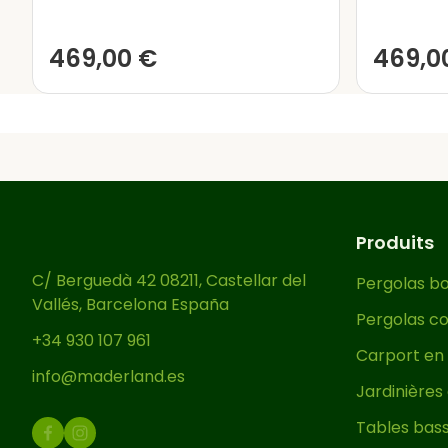
La pergola bois est livrée da
vernis
coloré et lui donner u
469,00
€
469,0
Les vernis pour bois, comme
teinte différente de la tradi
des produits plus simples co
offrent une protection haute
environnementaux, préservant 
Cette pergola de jardin est 
facile à comprendre. Elle p
Produits
facile pour embellir et créer
C/ Berguedà 42 08211, Castellar del
Pergolas bo
Vallés, Barcelona España
Profitez pleinement de votre 
Pergolas co
+34 930 107 961
Carport en 
info@maderland.es
Jardinières
Tables bass