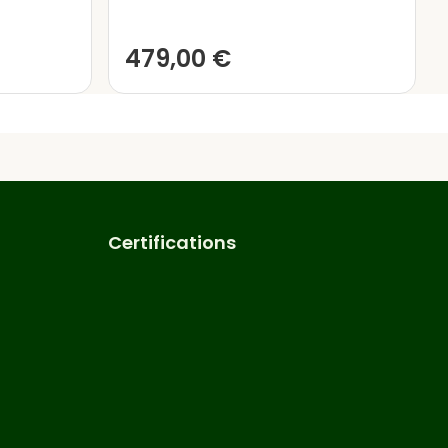
ouvoir lui
appliquer un
nt des éléments extérieurs.
479,00
€
rmettant de choisir une
s en autoclave utilisés pour
uligner que ces vernis
autres facteurs
e la tonnelle de jardin.
 un manuel de montage très
nnes. Une véritable tâche
Certifications
lité!