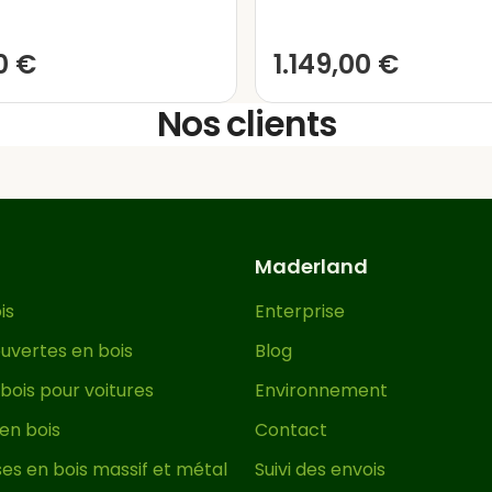
ns sa teinte naturelle et sans traitement, afin de p
n aspect distinctif et exclusif, tout en la protégea
0
€
1.149,00
€
 le Lasur, offrent une large gamme de couleurs pe
tionnelle verdâtre ou brune associée aux traitement
Nos clients
mme les pergolas massives. Il est important de so
ment efficace contre l’humidité, les insectes et d’
ainsi la structure et prolongeant la durée de vie d
livrée avec sa visserie spécifique pour le bois et
eut être montée en
environ une heure
Maderland
à deux perso
 un espace extérieur exclusif en peu de temps.
is
Enterprise
jardin avec cette pergola en bois unique et de qua
uvertes en bois
Blog
bois pour voitures
Environnement
 en bois
Contact
es en bois massif et métal
Suivi des envois