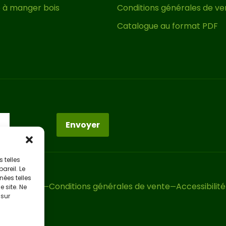
e à manger bois
Conditions générales de ve
Catalogue au format PDF
Envoyer
 telles
areil. Le
ées telles
e de cookies
Conditions générales de vente
Accessibilité
 site. Ne
 sur