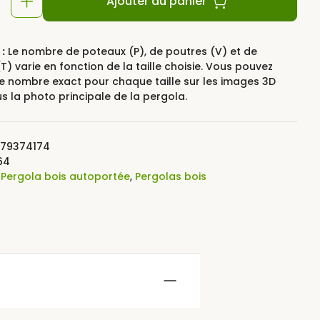
Ajouter au panier
:
Le nombre de poteaux (P), de poutres (V) et de
T) varie en fonction de la taille choisie. Vous pouvez
le nombre exact pour chaque taille sur les images 3D
E
us la photo principale de la pergola.
79374174
64
:
Pergola bois autoportée
,
Pergolas bois