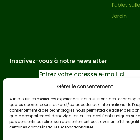
Tables sall
Jardin
Inscrivez-vous à notre newsletter
Gérer le consentement
Afin d’offrir les meilleures expériences, nous utilisons des technologies
que les cookies pour stocker et/ou accéder aux informations de l’app
consentement à ces technologies nous permettra de traiter des donn
Mention légale
Politique de confidentialité
Politiqu
que le comportement de navigation ou les identifiants uniques sur ce
pas consentir ou retirer son consentement peut avoir un effet négatif
certaines caractéristiques et fonctionnalités.