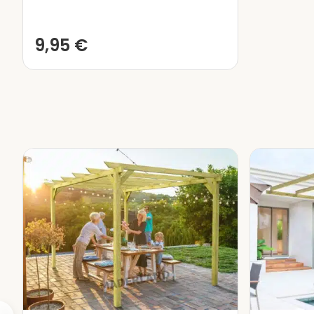
Cette tonnelle de jardin au
dimensions
pour s’adapter a
9,95
€
et de traverses (T) peut v
l’image à droite et/ou sur l
Le bois utilisé se distingu
traitement en autoclave
d
telles que le chrome et l’ar
les insectes et divers facte
le bois pendant les prochai
Il est important de soulign
peuvent apparaître sur leurs
naturel provoqué par la dila
des propriétés du matéri
comportements.