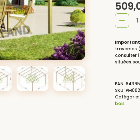
509,
quantité
de
Pergola
Important 
bois
traverses (
consulter 
CANNES
situées so
EAN:
84365
SKU:
PM00
Catégorie
bois