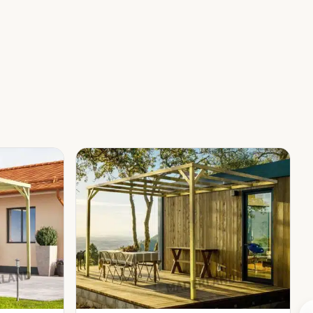
e poteaux (P), de poutres (P)
 cela peut être observé sur
t en extérieur. De plus, son
sence de substances nocives
té du bois contre l’humidité,
d’appliquer un protecteur sur
s, torsions et déformations
ses. Il s’agit d’un phénomène
 chose d’inévitable en raison
minimisent au maximum ces