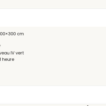
600×300 cm
f
veau IV vert
1 heure