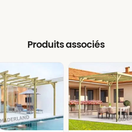
toportante est disponible en
plusieurs
ux caractéristiques de votre jardin. La quantité d
arier en fonction des dimensions choisies, comme
es images du produit en 3D.
Produits associés
e par sa durabilité et son excellent comportemen
e niveau IV est appliqué en garantissant l’ab
senic. Ce processus protège et renforce la durabili
urs environnementaux, éliminant ainsi la nécessité 
nes années.
er que dans les pergolas bois massif, des
fissure
 éléments tels que les poteaux, poutres et traver
tation et la contraction du bois lui-même, quelque
au. Seules les pergolas bois lamellé-collé 