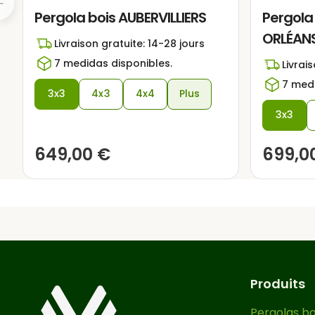
Pergola bois AUBERVILLIERS
Pergola
Vous pouvez couvrir le to
coulissant, du canisse ou d’
ORLÉAN
Livraison gratuite: 14-28 jours
et de la pluie. Pour une s
7 medidas disponibles.
Livrai
correctement au sol
. Pou
7 medi
d’acheter les vis appropriées 
3x3
4x3
4x4
Plus
3x3
Cette pergola terrasse est 
facile à comprendre. Elle 
649,00
€
699,0
facile pour embellir et créer
Profitez pleinement de votre 
Produits
Pergolas bo