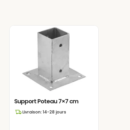
La
pergola bois CANNES
of
créant un espace dédié pou
famille et les amis, pleins 
la lecture dans un environnem
.jpg » alt= » » width= »339″ 
est fabriquée en
bois ma
l’Europe, où la croissance l
mécaniques face à toute é
résistance à la flexion statiq
Du point de vue structurel et
importantes d’une pergola
Support Poteau 7×7 cm
traverses et enfin des potea
Livraison: 14-28 jours
est grande (plus l’épaisseur 
élevée.