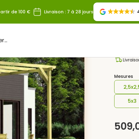
artir de 100 €
Livraison : 7 à 28 jours
Perg
Livrais
Mesures
2,5x2,
5x3
509,