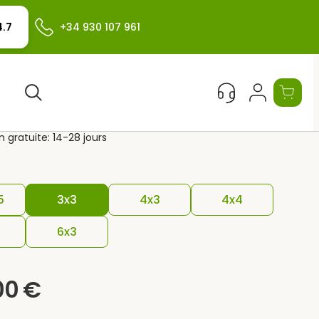
+34 930 107 961
4.7
ola bois CANNES
Rechercher
on gratuite: 14-28 jours
5
3x3
4x3
4x4
6x3
00
€