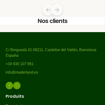
l’Europe, où la croissance lente garantit de
meilleures propriétés mécaniques face à
toute éventuelle adversité, améliorant la
Nos clients
résistance à la flexion statique, à la
compression et à la traction.
Du point de vue structurel et de la
résistance, les parties les plus importantes
C/ Berguedà 42 08211, Castellar del Vallés, Barcelona
d’une pergola bois sont les poutres, suivies
España
des traverses et enfin des poteaux. En
général, plus la section du bois est grande
+34 930 107 961
(plus l’épaisseur est importante), plus la
info@maderland.es
résistance est élevée.
Cette
tonnelle de jardin
autoportante est
plusieurs dimensions
disponible en
Produits
pour s’adapter aux caractéristiques de votre