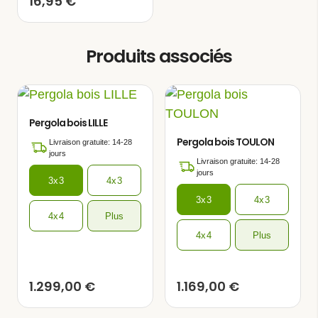
16,95
€
Produits associés
Pergola bois LILLE
Pergola bois TOULON
Livraison gratuite: 14-28
jours
Livraison gratuite: 14-28
jours
3x3
4x3
3x3
4x3
4x4
Plus
4x4
Plus
Cette tonnelle de jardin est fabriquée en
1.299,00
€
1.169,00
€
bois massif traité
provenant du nord de