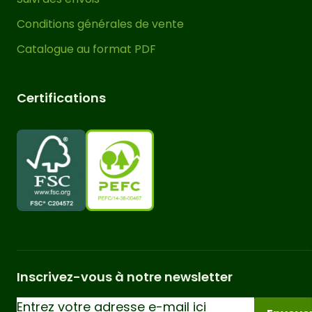
torsions et déformations
peuvent
Conditions générales de vente
apparaître sur leurs éléments tels que
Catalogue au format PDF
les poteaux, poutres et traverses. Il
s’agit d’un phénomène naturel
provoqué par la dilatation et la
Certifications
contraction du bois lui-même, quelque
chose d’inévitable en raison des
propriétés du matériau. Seules les
pergolas bois lamellé-collé minimisent
au maximum ces comportements.
Vous pouvez couvrir le toit de cette
pergola bois adossée avec une
solution telle qu’une bâche, un auvent
coulissant, du canisse ou d’autres
Inscrivez-vous à notre newsletter
solutions similaires pour obtenir un
espace ombragé et protégé du vent et