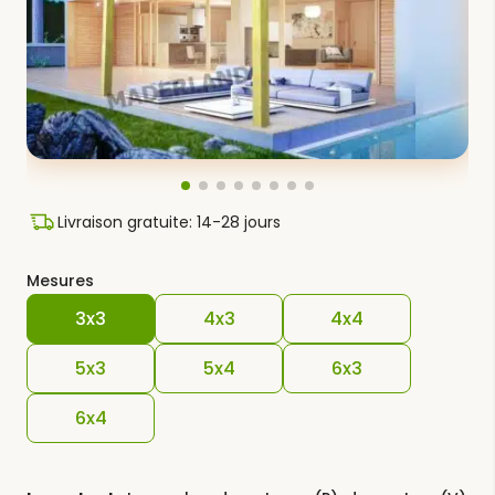
Livraison gratuite: 14-28 jours
Mesures
3x3
4x3
4x4
5x3
5x4
6x3
6x4