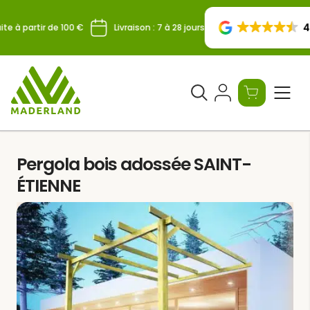
Skip
to
4.
te à partir de 100 €
Livraison : 7 à 28 jours
content
Ouvrir
le
formulaire
de
Pergola bois adossée SAINT-
recherche
ÉTIENNE