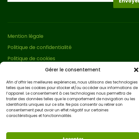
Envoye
de la pluie. Pour une stabilité correcte
de cette tonnelle de jardin, il est
impératif de
la fixer correctement au
sol
. Pour ce faire, nous vous
Mention légale
recommandons d’utiliser nos supports
Politique de confidentialité
métalliques et d’acheter les vis
appropriées en fonction de la surface
Politique de cookies
sur laquelle elle sera installée.
Conditions générales de vente
Gérer le consentement
Accessibilité
Cette pergola terrasse est livrée avec
Afin d’offrir les meilleures expériences, nous utilisons des technologies
telles que les cookies pour stocker et/ou accéder aux informations de
sa visserie spécifique pour le bois et un
l’appareil. Le consentement à ces technologies nous permettra de
manuel de montage très facile à
traiter des données telles que le comportement de navigation ou les
identifiants uniques sur ce site. Ne pas consentir ou retirer son
comprendre. Elle peut être montée en
consentement peut avoir un effet négatif sur certaines
environ une heure
à deux personnes.
caractéristiques et fonctionnalités.
Une véritable tâche facile pour embellir
et créer un espace extérieur exclusif en