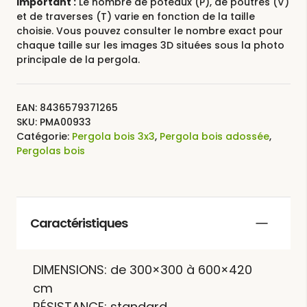
Important :
Le nombre de poteaux (P), de poutres (V)
et de traverses (T) varie en fonction de la taille
choisie. Vous pouvez consulter le nombre exact pour
chaque taille sur les images 3D situées sous la photo
principale de la pergola.
EAN:
8436579371265
SKU:
PMA00933
Catégorie:
Pergola bois 3x3
,
Pergola bois adossée
,
Pergolas bois
Caractéristiques
DIMENSIONS: de 300×300 à 600×420
cm
RÉSISTANCE: standard