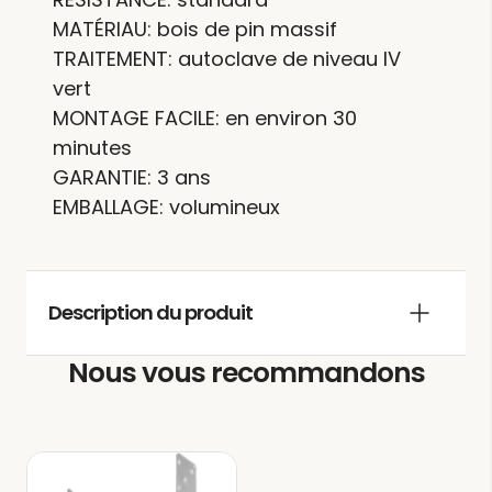
MATÉRIAU: bois de pin massif
TRAITEMENT: autoclave de niveau IV
vert
MONTAGE FACILE: en environ 30
minutes
GARANTIE: 3 ans
EMBALLAGE: volumineux
Description du produit
Nous vous recommandons
La
pergola bois adossée SAINT-
ÉTIENNE
offre la possibilité d’ajouter
une touche distinctive et exclusive à
votre jardin, créant un espace dédié