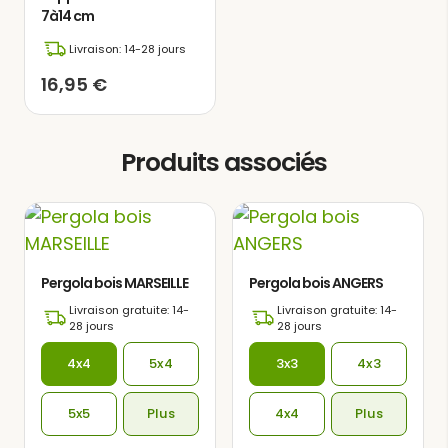
7à14 cm
amis, pleins de joie, ainsi que des
moments de détente et de confort,
Livraison: 14-28 jours
parfaits pour savourer la lecture dans
16,95
€
un environnement serein et paisible.
Produits associés
Pergola bois MARSEILLE
Pergola bois ANGERS
Livraison gratuite: 14-
Livraison gratuite: 14-
28 jours
28 jours
4x4
5x4
3x3
4x3
5x5
Plus
4x4
Plus