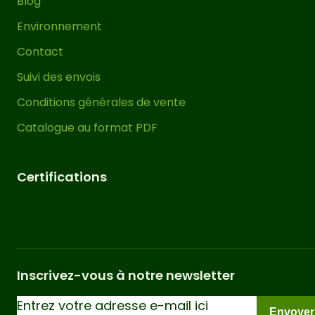
Blog
est appliqué en garantissant l’absence
Environnement
de substances nocives telles que le
Contact
chrome et l’arsenic. Ce processus
protège et renforce la durabilité du
Suivi des envois
bois contre l’humidité, les insectes et
Conditions générales de vente
divers facteurs environnementaux,
Catalogue au format PDF
éliminant ainsi la nécessité d’appliquer
un protecteur sur le bois pendant les
prochaines années.
Certifications
Il est important de souligner que dans
les pergolas bois massif, des
fissures,
peuvent
torsions et déformations
apparaître sur leurs éléments tels que
Inscrivez-vous à notre newsletter
les poteaux, poutres et traverses. Il
s’agit d’un phénomène naturel
Envoyer