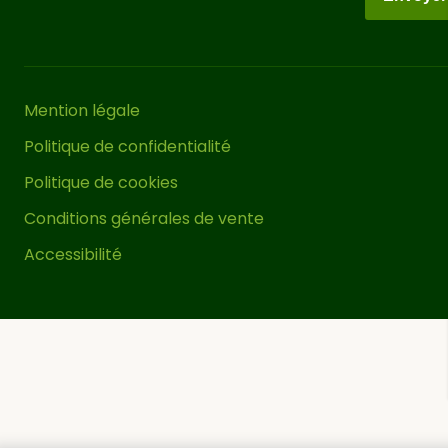
provoqué par la dilatation et la
contraction du bois lui-même, quelque
chose d’inévitable en raison des
propriétés du matériau. Seules les
Mention légale
pergolas bois lamellé-collé minimisent
au maximum ces comportements.
Politique de confidentialité
Politique de cookies
Vous pouvez couvrir le toit de cette
Conditions générales de vente
pergola bois avec une solution telle
qu’une bâche, un auvent coulissant, du
Accessibilité
canisse ou d’autres solutions similaires
pour obtenir un espace ombragé et
protégé du vent et de la pluie. Pour une
stabilité correcte de cette tonnelle de
jardin, il est impératif de
la fixer
. Pour ce faire, nous
correctement au sol
vous recommandons d’utiliser nos