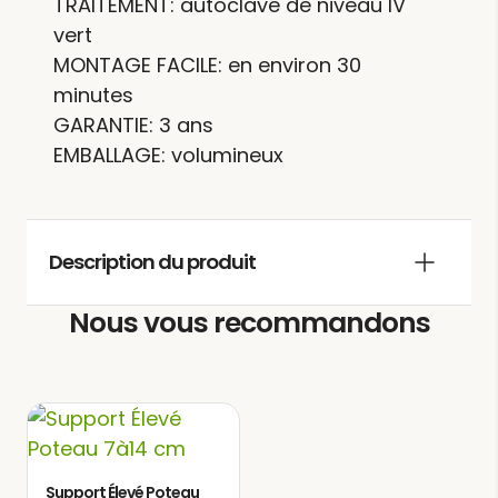
TRAITEMENT: autoclave de niveau IV
vert
MONTAGE FACILE: en environ 30
minutes
GARANTIE: 3 ans
EMBALLAGE: volumineux
Description du produit
Nous vous recommandons
La
offre la
pergola bois LIMOGES
possibilité d’ajouter une touche
distinctive et exclusive à votre jardin,
créant un espace dédié pour vivre et
profiter. Vous pourrez y partager des
repas chaleureux avec la famille et les
Support Élevé Poteau