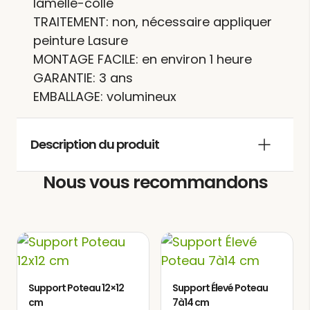
lamellé-collé
TRAITEMENT: non, nécessaire appliquer
peinture Lasure
MONTAGE FACILE: en environ 1 heure
GARANTIE: 3 ans
EMBALLAGE: volumineux
Description du produit
Nous vous recommandons
La
vous offre la
pergola bois TOULON
possibilité d’ajouter une touche
distinctive et exclusive à votre jardin,
créant un espace dédié pour vivre et
profiter. Vous pourrez y partager des
repas chaleureux avec la famille et les
Support Poteau 12×12
Support Élevé Poteau
cm
amis, pleins de joie, ainsi que des
7à14 cm