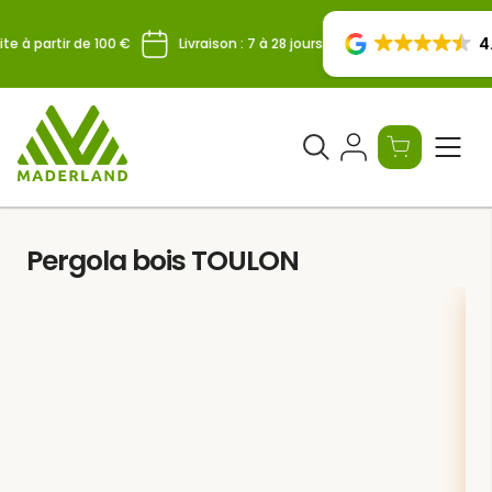
Skip
to
4.
te à partir de 100 €
Livraison : 7 à 28 jours
content
Ouvrir
le
formulaire
de
Pergola bois TOULON
recherche