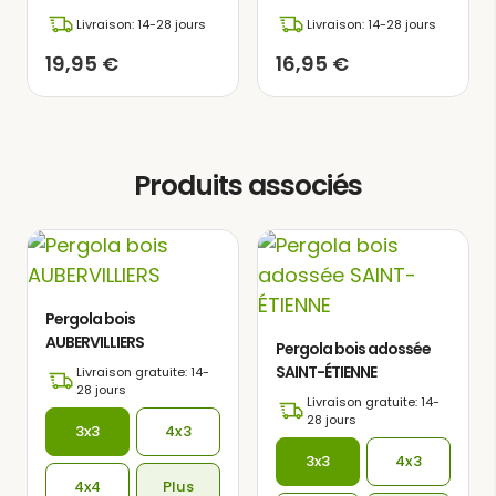
moments de détente et de confort
Livraison: 14-28 jours
Livraison: 14-28 jours
parfaits pour savourer la lecture dans
19,95
€
16,95
€
un environnement serein et paisible.
Produits associés
Pergola bois
AUBERVILLIERS
Pergola bois adossée
SAINT-ÉTIENNE
Livraison gratuite: 14-
28 jours
Livraison gratuite: 14-
28 jours
3x3
4x3
3x3
4x3
4x4
Plus