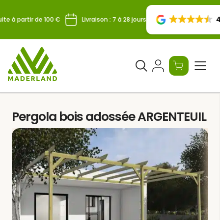
Skip
to
4.
te à partir de 100 €
Livraison : 7 à 28 jours
content
Ouvrir
le
formulaire
de
Pergola bois adossée ARGENTEUIL
recherche