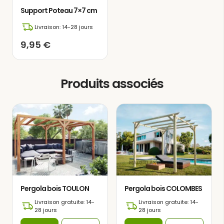
parfaits pour savourer la lecture dans
Support Poteau 7×7 cm
un environnement serein et paisible.
Livraison: 14-28 jours
9,95
€
Produits associés
Pergola bois TOULON
Pergola bois COLOMBES
Livraison gratuite: 14-
Livraison gratuite: 14-
28 jours
28 jours
Cette tonnelle de jardin est fabriquée