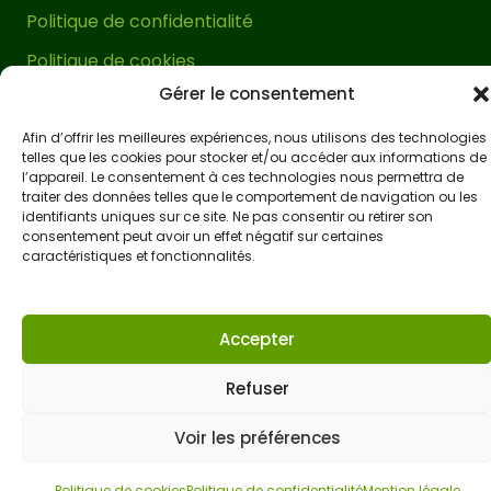
Politique de confidentialité
métalliques et d’acheter les vis
appropriées en fonction de la surface
Politique de cookies
sur laquelle elle sera installée.
Gérer le consentement
Conditions générales de vente
Accessibilité
Afin d’offrir les meilleures expériences, nous utilisons des technologies
Cette pergola terrasse est livrée avec
telles que les cookies pour stocker et/ou accéder aux informations de
sa visserie spécifique pour le bois et un
l’appareil. Le consentement à ces technologies nous permettra de
traiter des données telles que le comportement de navigation ou les
manuel de montage très facile à
identifiants uniques sur ce site. Ne pas consentir ou retirer son
comprendre. Elle peut être montée en
consentement peut avoir un effet négatif sur certaines
caractéristiques et fonctionnalités.
environ une heure
à deux personnes.
Une véritable tâche facile pour embellir
et créer un espace extérieur exclusif en
Accepter
peu de temps.
Refuser
Profitez pleinement de votre jardin
avec cette pergola en bois adossée
Voir les préférences
679,00
€
unique et de qualité!
Ajouter au panier
Politique de cookies
Politique de confidentialité
Mention légale