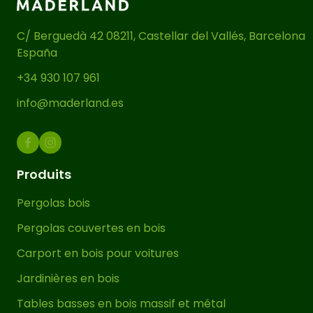
Cette tonnelle de jardin autoportante
C/ Berguedà 42 08211, Castellar del Vallés, Barcelona
est disponible en
plusieurs
España
dimensions
pour s’adapter aux
caractéristiques de votre jardin. La
+34 930 107 961
quantité de poteaux (P), de poutres
info@maderland.es
(P) et de traverses (T) peut varier en
fonction des dimensions choisies,
comme cela peut être observé sur
l’image à droite et/ou sur les images
Produits
du produit en 3D.
Pergolas bois
Le bois utilisé se distingue par sa
Pergolas couvertes en bois
durabilité et son excellent
Carport en bois pour voitures
comportement en extérieur. De plus,
Jardinières en bois
son
traitement en autoclave
de
niveau IV est appliqué en garantissant
Tables basses en bois massif et métal