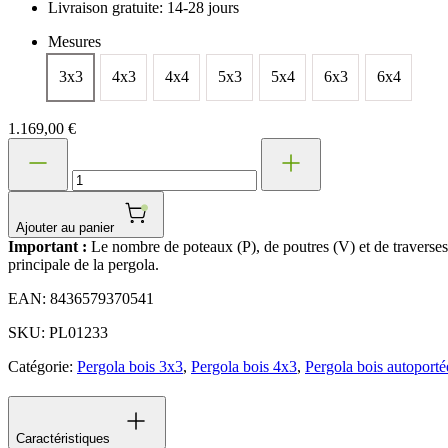
Livraison gratuite: 14-28 jours
Mesures
3x3
4x3
4x4
5x3
5x4
6x3
6x4
1.169,00
€
quantité
de
Pergola
bois
TOULON
Ajouter au panier
Important :
Le nombre de poteaux (P), de poutres (V) et de traverses 
principale de la pergola.
EAN:
8436579370541
SKU:
PL01233
Catégorie:
Pergola bois 3x3
,
Pergola bois 4x3
,
Pergola bois autoporté
Caractéristiques