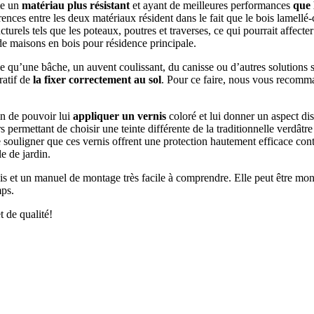
me un
matériau plus résistant
et ayant de meilleures performances
que 
ences entre les deux matériaux résident dans le fait que le bois lamellé-c
cturels tels que les poteaux, poutres et traverses, ce qui pourrait affecte
de maisons en bois pour résidence principale.
le qu’une bâche, un auvent coulissant, du canisse ou d’autres solutions 
ératif de
la fixer correctement au sol
. Pour ce faire, nous vous recomman
fin de pouvoir lui
appliquer un vernis
coloré et lui donner un aspect dist
ermettant de choisir une teinte différente de la traditionnelle verdâtre
 souligner que ces vernis offrent une protection hautement efficace cont
le de jardin.
 bois et un manuel de montage très facile à comprendre. Elle peut être mo
mps.
t de qualité!