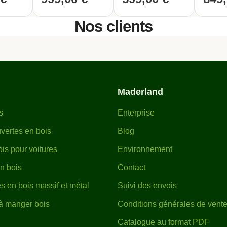
ée avec sa visserie spécifique pour le bois et un manuel d
Nos clients
tée en
environ une heure
à deux personnes. Une véritabl
sif en peu de temps.
din avec cette pergola en bois unique et de qualité!
Maderland
s
Enterprise
vertes en bois
Blog
is pour voitures
Environnement
en bois
Contact
s en bois massif et métal
Suivi des envois
 à manger bois
Conditions générales de vent
Catalogue au format PDF