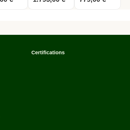
e montage très facile à
e tâche facile pour embellir et
Certifications
e