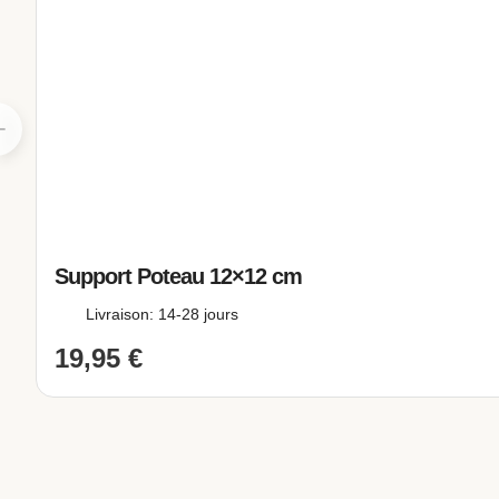
mécaniques face à toute éventuel
flexion statique, à la compression
Gardez à l’esprit que, du point d
parties les plus importantes d’un
suivies des traverses et enfin d
section du bois est grande (plus 
résistance est élevée.
Cette pergola bois autoportante
Support Poteau 12×12 cm
jardin. La quantité de poteaux (P
Livraison: 14-28 jours
voir la quantité exacte de chaqu
19,95
€
l’image à droite de ce texte.
Le bois lamellé-collé utilisé da
meilleures performances
que le
des normes strictes établies par