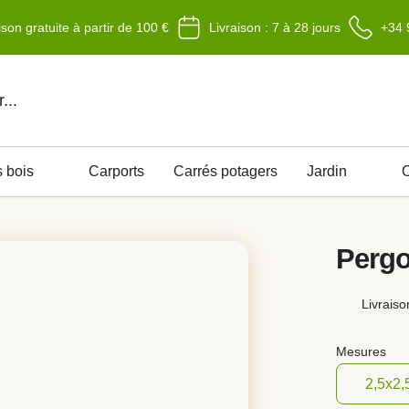
ison gratuite à partir de 100 €
Livraison : 7 à 28 jours
+34 
 bois
Carports
Carrés potagers
Jardin
O
Pergo
Livraiso
Mesures
2,5x2,