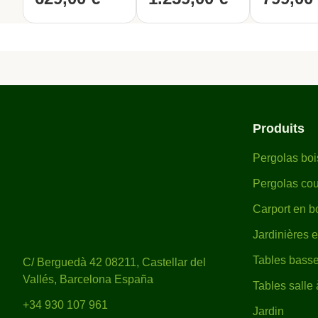
Cette pergola de jardin est livr
comprendre. Elle peut être mon
créer un espace extérieur exclu
Profitez pleinement de votre jar
Produits
Pergolas boi
Pergolas cou
Carport en bo
Jardinières 
Tables basse
C/ Berguedà 42 08211, Castellar del
Vallés, Barcelona España
Tables salle
+34 930 107 961
Jardin