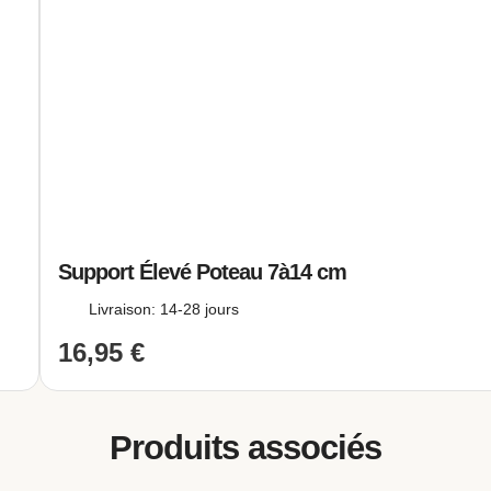
le adversité, améliorant la résistance à la
 et à la traction.
e vue structurel et de la résistance, les
e tonnelle de jardin sont les poutres,
es poteaux. De manière générale, plus la
l’épaisseur est importante), plus la
 est disponible en
plusieurs dimensions
pour s’adapter 
Support Élevé Poteau 7à14 cm
), poutres (P) et traverses (T) varie en fonction de la ta
Livraison: 14-28 jours
e taille dans les images 3D situées sous la photo princip
16,95
€
ns cette pergola bois se distingue comme un
matériau plu
 bois massif
, en raison de son processus de fabrication
Produits associés
 l’UE. Les différences entre les deux matériaux résident d