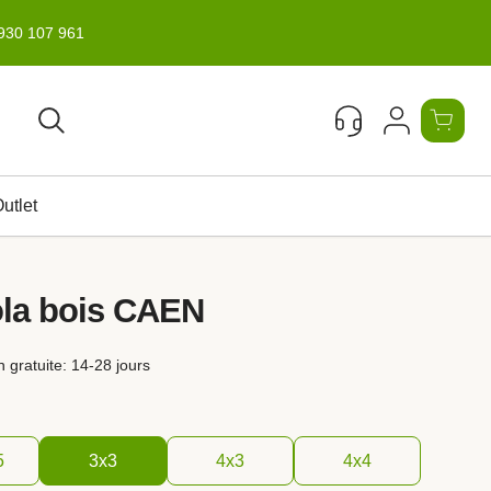
930 107 961
Rechercher
utlet
la bois CAEN
n gratuite: 14-28 jours
5
3x3
4x3
4x4