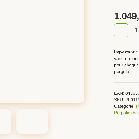
1.049
quantité
de
Pergola
Important :
bois
varie en fon
pour chaque 
CAEN
pergola.
EAN:
84365
SKU:
PL011
Catégorie:
P
Pergolas boi