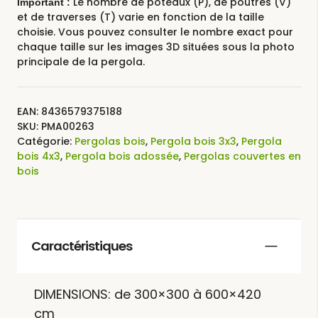
Le nombre de poteaux (P), de poutres (V)
Important :
et de traverses (T) varie en fonction de la taille
choisie. Vous pouvez consulter le nombre exact pour
chaque taille sur les images 3D situées sous la photo
principale de la pergola.
EAN:
8436579375188
SKU:
PMA00263
Catégorie:
Pergolas bois
,
Pergola bois 3x3
,
Pergola
bois 4x3
,
Pergola bois adossée
,
Pergolas couvertes en
bois
Caractéristiques
DIMENSIONS: de 300×300 à 600×420
cm