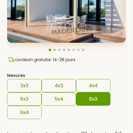
Livraison gratuite: 14-28 jours
Mesures
3x3
4x3
4x4
5x3
5x4
6x3
6x4