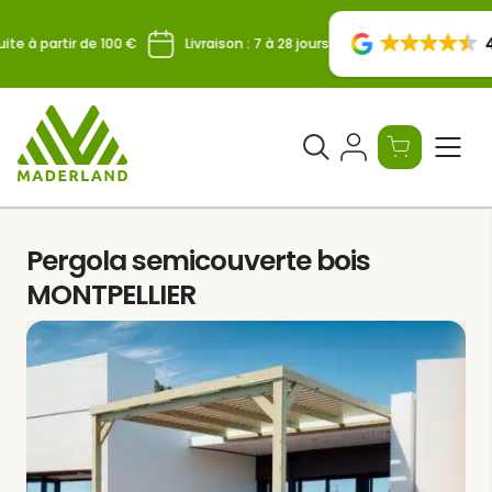
Skip
to
4
ite à partir de 100 €
Livraison : 7 à 28 jours
content
Ouvrir
le
formulaire
de
Pergola semicouverte bois
recherche
MONTPELLIER