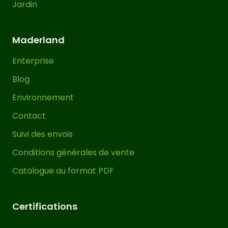
Jardin
quantité de poteaux (P), poutres (P) et
traverses (T) varie en fonction de la
taille sélectionnée. Vous pouvez voir la
Maderland
quantité exacte de chaque taille dans
les images 3D situées sous la photo
Enterprise
principale de la pergola et/ou dans
Blog
l’image à droite de ce texte.
Environnement
Du point de vue structurel et de la
Contact
résistance, les parties les plus
Suivi des envois
importantes d’une pergola couverte
Conditions générales de vente
bois sont les poutres, suivies des
traverses et enfin des poteaux. En
Catalogue au format PDF
général, plus la section du bois est
grande (plus l’épaisseur est
Certifications
importante), plus la résistance est
élevée.