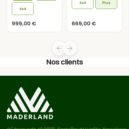
4x4
Plus
4x4
999,00
€
669,00
€
Nos clients
propriétés mécaniques face à toute
éventuelle adversité, améliorant la
résistance à la flexion statique, à la
compression et à la traction.
de cette
pergola en bois
est
Le toit
semicouvert, car il est composé de
lames de bois espacées de 3
centimètres les unes des autres, ce qui