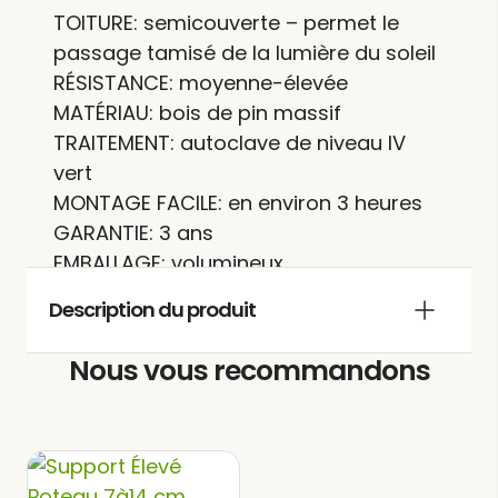
TOITURE: semicouverte – permet le
passage tamisé de la lumière du soleil
RÉSISTANCE: moyenne-élevée
MATÉRIAU: bois de pin massif
TRAITEMENT: autoclave de niveau IV
vert
MONTAGE FACILE: en environ 3 heures
GARANTIE: 3 ans
EMBALLAGE: volumineux
Description du produit
Nous vous recommandons
La
pergola semicouverte bois adossée
vous permet de profiter
MONTPELLIER
de votre jardin et/ou terrasse aussi
bien pendant les journées chaudes du