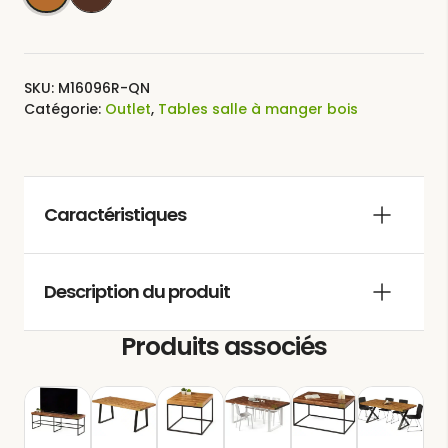
SKU:
M16096R-QN
Catégorie:
Outlet
,
Tables salle à manger bois
Caractéristiques
MESURES: 160x96x77 cm/ 195x96x77
Description du produit
cm/ 240x96x77 cm
COULEUR: Chêne o Noyer
Produits associés
RÉSISTANCE: très élevée (environ 500
kg)
MATÉRIAU DU PANNEAU: bois massif
lamellé-collé de 6 cm d’épaisseur