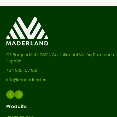
chaque rencontre en un moment
spécial, que ce soit à la maison, au
bureau ou dans un restaurant.
Cette table bois et métal est fabriquée
avec du
sapin nordique
et de l’
acier
de haute qualité
. Le panneau en bois
massif lamellé-collé de
6 cm
C/ Berguedà 42 08211, Castellar del Vallés, Barcelona
d’épaisseur
est conçu avec un
España
système de collage spécial qui
+34 930 107 961
minimise la torsion et la dilatation,
assurant que sa forme et sa stabilité
info@maderland.es
restent inaltérées au fil du temps.
La table salle à manger bois
Produits
n’impressionne pas seulement par la
robustesse de son panneau, mais