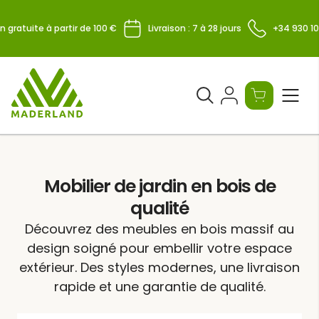
Skip
to
 gratuite à partir de 100 €
Livraison : 7 à 28 jours
+34 930 107
content
Ouvrir
le
formulaire
de
recherche
Mobilier de jardin en bois de
qualité
Découvrez des meubles en bois massif au
design soigné pour embellir votre espace
extérieur. Des styles modernes, une livraison
rapide et une garantie de qualité.