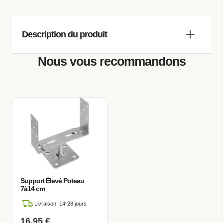
Description du produit
Nous vous recommandons
Le
carport bois NANTERRE
offre la
possibilité de créer un beau refuge pour vos
véhicules, alliant style et fonctionnalité dans
votre espace extérieur. Avec un design
soigné et des matériaux de première
qualité, ce carport pour voiture résistant et
durable garantit la protection optimale dont
vos véhicules ont besoin.
Support Élevé Poteau
7à14 cm
Livraison: 14-28 jours
16,95
€