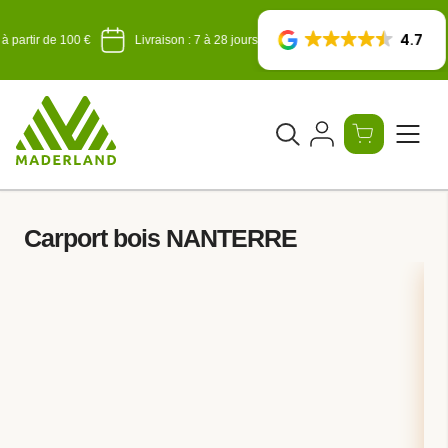
Skip
to
4.7
à partir de 100 €
Livraison : 7 à 28 jours
content
Ouvrir
le
formulaire
de
Carport bois NANTERRE
recherche