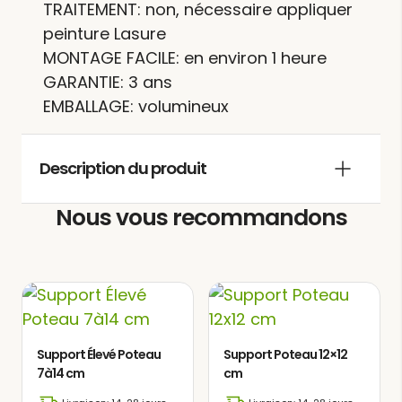
TRAITEMENT: non, nécessaire appliquer
peinture Lasure
MONTAGE FACILE: en environ 1 heure
GARANTIE: 3 ans
EMBALLAGE: volumineux
Description du produit
Nous vous recommandons
Le
offre la
carport bois NÎMES
possibilité de créer un beau refuge
pour vos véhicules, alliant style et
fonctionnalité dans votre espace
extérieur. Avec un design soigné et des
matériaux de première qualité, ce
Support Élevé Poteau
Support Poteau 12×12
7à14 cm
carport pour voiture résistant et
cm
durable garantit la protection optimale