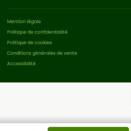
utilisé dans la construction de maisons
bois pour la première résidence.
Mention légale
Vous pouvez couvrir le toit de ce
Politique de confidentialité
carport pour voiture avec une solution
telle qu’une bâche, un auvent
Politique de cookies
coulissant, du canisse ou d’autres
Conditions générales de vente
solutions similaires pour obtenir un
Accessibilité
espace ombragé et protégé du vent et
de la pluie. Pour une stabilité correcte
de ce carport pour voiture, il est
essentiel de
.
le fixer correctement au sol
Pour ce faire, nous vous
recommandons d’utiliser nos supports
métalliques et d’acheter les vis
appropriées en fonction de la surface
sur laquelle il sera installé.