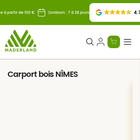
Skip
to
4.7
e à partir de 100 €
Livraison : 7 à 28 jours
content
Ouvrir
le
formulaire
de
Carport bois NÎMES
recherche