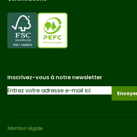
lamellé-collé minimisent au maximum
ces comportements.
Vous pouvez couvrir le toit de ce
carport pour voiture avec une solution
telle qu’une bâche, un auvent
coulissant, du canisse ou d’autres
solutions similaires pour obtenir un
espace ombragé et protégé du vent et
de la pluie. Pour une stabilité correcte
Inscrivez-vous à notre newsletter
de ce carport pour voiture, il est
essentiel de
le fixer correctement au
Envoye
sol
. Pour ce faire, nous vous
recommandons d’utiliser nos supports
métalliques et d’acheter les vis
appropriées en fonction de la surface
Mention légale
sur laquelle il sera installé.