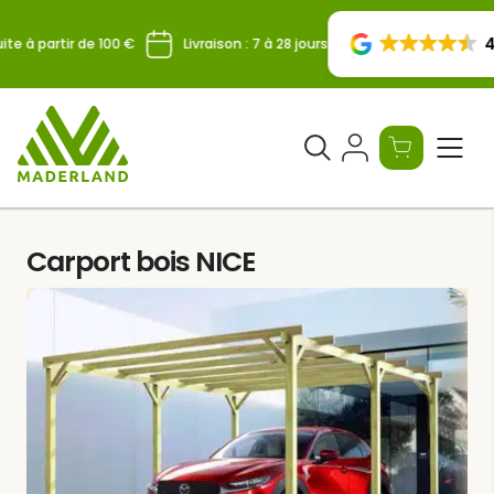
Skip
to
4.
te à partir de 100 €
Livraison : 7 à 28 jours
content
Ouvrir
le
formulaire
de
Carport bois NICE
recherche