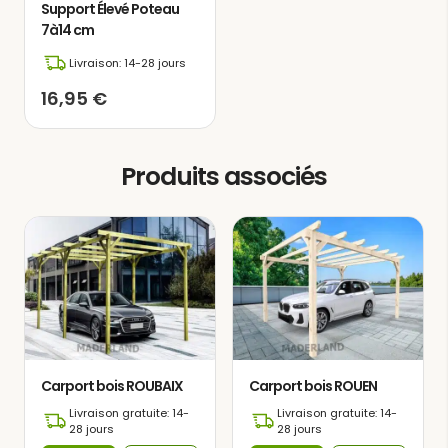
Support Élevé Poteau
7à14 cm
Livraison: 14-28 jours
16,95
€
Produits associés
Ce carport bois autoportant est
fabriqué en
bois massif
traité
provenant du nord de l’Europe,
Carport bois ROUBAIX
Carport bois ROUEN
où la croissance lente garantit de
Livraison gratuite: 14-
Livraison gratuite: 14-
28 jours
28 jours
meilleures propriétés mécaniques face