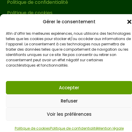
Politique de confidentialité
Cet abri à voiture bois est livré avec sa
Politique de cookies
visserie spécifique pour bois et un
Gérer le consentement
Conditions générales de vente
manuel de montage très facile à
Accessibilité
Afin d’offrir les meilleures expériences, nous utilisons des technologies
comprendre. Il peut être monté en
telles que les cookies pour stocker et/ou accéder aux informations de
environ une heure
à deux personnes.
l’appareil. Le consentement à ces technologies nous permettra de
traiter des données telles que le comportement de navigation ou les
Une véritable tâche facile pour embellir
identifiants uniques sur ce site. Ne pas consentir ou retirer son
et créer un espace extérieur exclusif en
consentement peut avoir un effet négatif sur certaines
caractéristiques et fonctionnalités.
peu de temps.
Protégez votre véhicule comme il le
Accepter
mérite et il sera toujours à vos côtés!
Refuser
Voir les préférences
835,00
€
Ajouter au panier
Politique de cookies
Politique de confidentialité
Mention légale