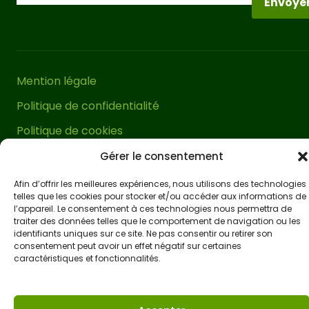
Envoye
recommandons d’utiliser nos supports
métalliques et d’acheter les vis
appropriées en fonction de la surface
sur laquelle elle sera installée.
Mention légale
La pergola en bois adossée est livrée
Politique de confidentialité
dans sa teinte naturelle et sans
Politique de cookies
traitement, afin de pouvoir lui
Conditions générales de vente
appliquer un vernis
coloré et lui
Gérer le consentement
donner un aspect distinctif et exclusif,
Accessibilité
Afin d’offrir les meilleures expériences, nous utilisons des technologies
tout en la protégeant des éléments
telles que les cookies pour stocker et/ou accéder aux informations de
l’appareil. Le consentement à ces technologies nous permettra de
extérieurs. Les vernis pour bois, comme
traiter des données telles que le comportement de navigation ou les
le Lasur, offrent une large gamme de
identifiants uniques sur ce site. Ne pas consentir ou retirer son
consentement peut avoir un effet négatif sur certaines
couleurs permettant de choisir une
caractéristiques et fonctionnalités.
teinte différente de la traditionnelle
verdâtre ou brune associée aux
traitements en autoclave utilisés pour