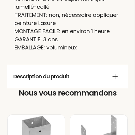
lamellé-collé
TRAITEMENT: non, nécessaire appliquer
peinture Lasure
MONTAGE FACILE: en environ 1 heure
GARANTIE: 3 ans
EMBALLAGE: volumineux
Description du produit
Nous vous recommandons
La
pergola bois
adossée VERSAILLES
vous offre la possibilité d’ajouter une
touche distinctive et exclusive à votre
jardin, créant un espace dédié pour
vivre et profiter. Vous pourrez y