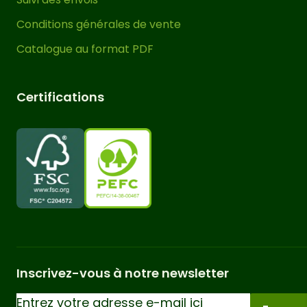
affecter l’esthétique d’une pergola de
jardin. Pour toutes ces raisons, le bois
Conditions générales de vente
lamellé-collé est un matériau
Catalogue au format PDF
couramment utilisé dans la
construction de maisons en bois pour
Certifications
résidence principale.
Vous pouvez couvrir le toit de cette
pergola en bois adossée avec une
solution telle qu’une bâche, un auvent
coulissant, du canisse ou d’autres
solutions similaires pour obtenir un
espace ombragé et protégé du vent et
de la pluie. Pour une stabilité correcte
de cette tonnelle de jardin, il est
Inscrivez-vous à notre newsletter
impératif de
la fixer correctement au
sol
. Pour ce faire, nous vous