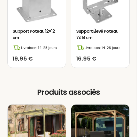
partager des repas chaleureux avec la
famille et les amis, pleins de joie, ainsi
que des moments de détente et de
confort parfaits pour savourer la
Support Poteau 12×12
Support Élevé Poteau
lecture dans un environnement serein
cm
7à14 cm
et paisible.
Livraison: 14-28 jours
Livraison: 14-28 jours
19,95
€
16,95
€
Produits associés