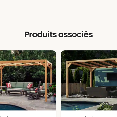
de la résistance, les parties les plus
uverte bois sont les poutres, suivies des traverse
ois est grande (plus l’épaisseur est importante), pl
Produits associés
par sa durabilité et son excellent comportement en e
 niveau IV est appliqué en garantissant l’absenc
enic. Ce processus protège et renforce la durabilité
urs environnementaux, éliminant ainsi la nécessité 
nes années.
r que dans les pergolas bois massif, des
fissures,
 éléments tels que les poteaux, poutres et travers
tation et la contraction du bois lui-même, quelque
 Seules les pergolas bois lamellé-collé minimise