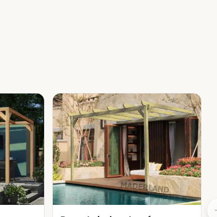
s et enfin des poteaux. En
us la résistance est élevée.
xtérieur. De plus, son
e de substances nocives
 du bois contre l’humidité,
d’appliquer un protecteur sur
 torsions et déformations
es. Il s’agit d’un phénomène
 chose d’inévitable en raison
nt au maximum ces