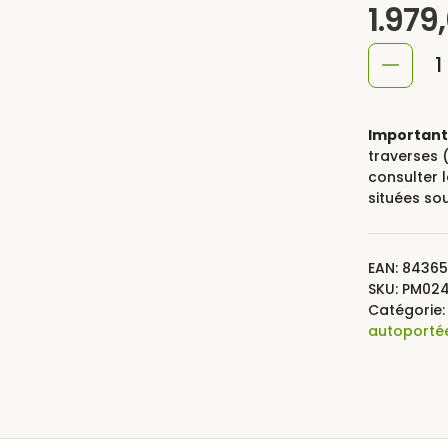
1.979
quantité
de
Pergola
Important 
couverte
traverses (
consulter 
bois
situées so
DIJON
EAN:
84365
SKU:
PM02
Catégorie
autoporté