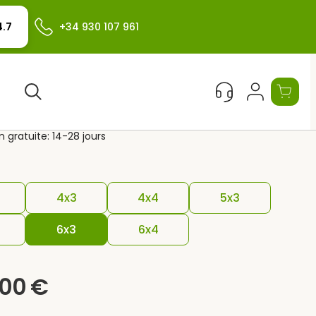
+34 930 107 961
4.7
la couverte bois DIJON
Rechercher
on gratuite: 14-28 jours
4x3
4x4
5x3
6x3
6x4
,00
€