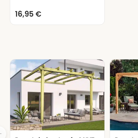
Du point de vue structurel et 
16,95
€
importantes d’une pergola co
général, plus la section du b
Le bois utilisé se distingue 
traitement en autoclave
de
telles que le chrome et l’ars
les insectes et divers facte
le bois pendant les prochai
Il est important de souligne
peuvent apparaître sur leurs
naturel provoqué par la dila
des propriétés du matériau.
comportements.